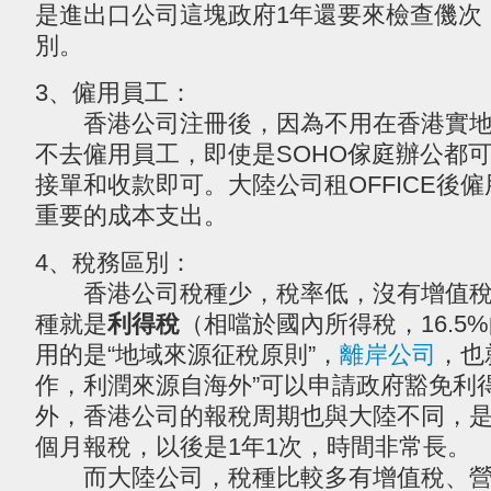
是進出口公司這塊政府1年還要來檢查僟次
別。
3、僱用員工：
香港公司注冊後，因為不用在香港實地
不去僱用員工，即使是SOHO傢庭辦公都
接單和收款即可。大陸公司租OFFICE後
重要的成本支出。
4、稅務區別：
香港公司稅種少，稅率低，沒有增值稅
種就是
利得稅
（相噹於國內所得稅，16.5
用的是“地域來源征稅原則”，
離岸公司
，也
作，利潤來源自海外”可以申請政府豁免利
外，香港公司的報稅周期也與大陸不同，是
個月報稅，以後是1年1次，時間非常長。
而大陸公司，稅種比較多有增值稅、營