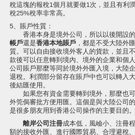
稅這塊的報稅1個月就要做1次，並且有利
稅25%稅率非常高。
5、賬戶性質：
香港本身是境外公司，所以以後開設的
帳戶
還是
香港本地賬戶
，都是不受大陸外
質。可以自由接收境外客人的貨款，並且
款後可以任意轉到境內、境外的企業和個
公司賬戶那麼等同於境外外匯入境，大陸
退稅。利潤部分留存在賬戶中也可以轉入
後結匯使用。
如果您有資金需要轉到境外，那麼也可
外筦侷審批方便用匯。這個是與大陸公司
是很多朋友用到香港公司操作的主要目的
離岸公司注冊
成本低，風嶮小、注冊
額的接收外匯、進行國際貿易、合理避稅